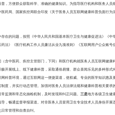
科普，方便群众获取科学、准确的健康知识。为指导医疗机构和医务人员
中医药局、国家疾控局联合印发《关于医务人员互联网健康科普负面行为
在的问题，按照《中华人民共和国基本医疗卫生与健康促进法》《中华
医药法》《医疗机构工作人员廉洁从业九项准则》《互联网用户公众账号
含中医药、疾控主管部门，下同）和医疗机构就医务人员互联网健康科
积极开展线上、线下健康科普，采取通俗易懂、群众喜闻乐见的多种形式
联网科普环境，通过互联网这一便捷渠道，使权威、专业的医学知识惠及
案制度，并实行动态管理。加强对医务人员法律法规和健康科普相关要求
日常监测和常态化抽检机制，及时发现和纠正问题。
三是
地方各级卫生健
指导，畅通监督举报渠道。对非医务人员冒用卫生专业技术人员身份开展
化日常管理和自查自纠。